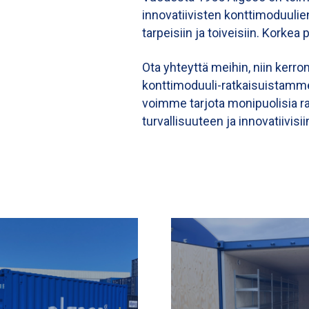
innovatiivisten konttimoduulien
tarpeisiin ja toiveisiin. Korkea
Ota yhteyttä meihin, niin kerr
konttimoduuli-ratkaisuistamme. 
voimme tarjota monipuolisia ra
turvallisuuteen ja innovatiivisi