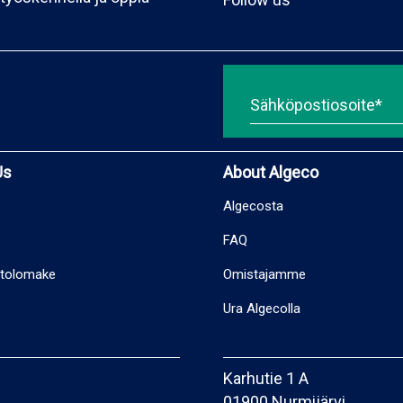
Us
About Algeco
Algecosta
FAQ
ttolomake
Omistajamme
Ura Algecolla
Karhutie 1 A
01900 Nurmijärvi