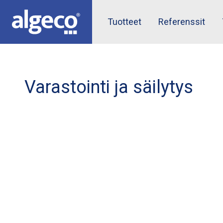
Skip
to
Top
Tuotteet
Referenssit
main
content
menu
Varastointi ja säilytys