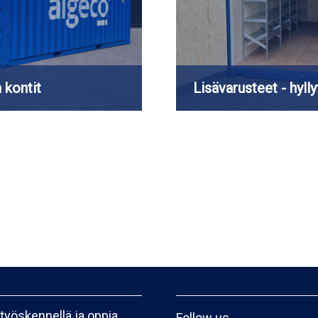
n kontit
Lisävarusteet - hylly
 työskennellä ja oppia
Follow us