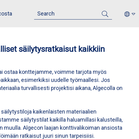
costa
liset säilytysratkaisut kaikkiin
a tai ostaa konttejamme, voimme tarjota myös
 paikkaan, esimerkiksi uudelle työmaallesi. Jos
riaalia turvallisesti projektisi aikana, Algecolla on
 säilytystiloja kaikenlaisten materiaalien
tamme säilytystilat kaikilla haluamillasi kalusteilla,
ljon muulla. Algecon laajan konttivalikoiman ansiosta
imään ratkaisut juuri sinun tarpeisiisi.