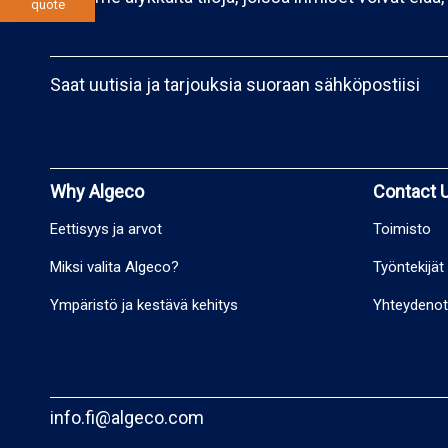
quote
Saat uutisia ja tarjouksia suoraan sähköpostiisi
Why Algeco
Contact 
Eettisyys ja arvot
Toimisto
Miksi valita Algeco?
Työntekijät
Ympäristö ja kestävä kehitys
Yhteydeno
info.fi@algeco.com