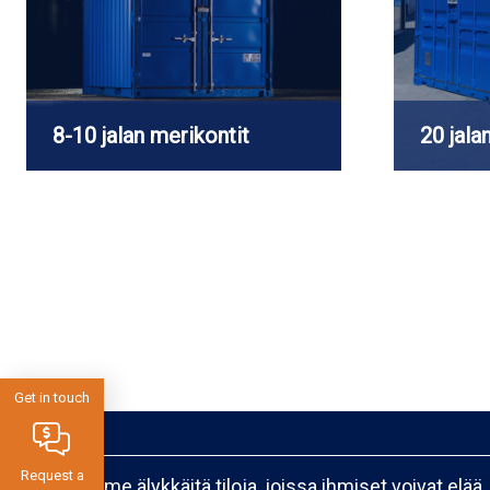
8-10 jalan merikontit
20 jala
Get in touch
Request a
Luomme älykkäitä tiloja, joissa ihmiset voivat elää,