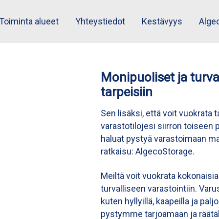
Toiminta alueet
Yhteystiedot
Kestävyys
Alge
Monipuoliset ja turval
tarpeisiin
Sen lisäksi, että voit vuokrat
varastotilojesi siirron toiseen
haluat pystyä varastoimaan mate
ratkaisu: AlgecoStorage.
Meiltä voit vuokrata kokonaisia
turvalliseen varastointiin. Varus
kuten hyllyillä, kaapeilla ja pa
pystymme tarjoamaan ja räätälö