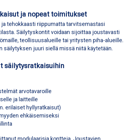
kaisut ja nopeat toimitukset
ja tehokkaasti riippumatta tarvitsemastasi
lasta. Säilytyskontit voidaan sijoittaa joustavasti
maille, teollisuusalueille tai yritysten piha-alueille.
säilytyksen juuri siellä missä niitä käytetään.
t säilytysratkaisuihin
estelmät arvotavaroille
lle ja laitteille
. erilaiset hyllyratkaisut)
lmyyden ehkäisemiseksi
linta
ttanut modulaarisia kontteja. Joustavien,