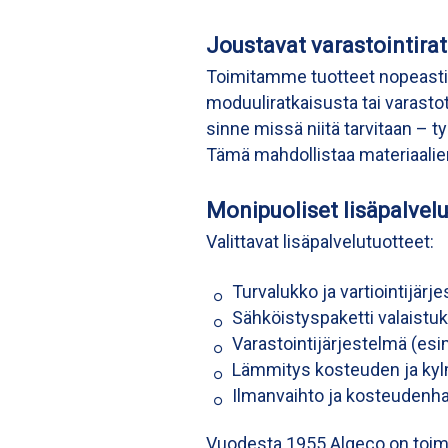
Joustavat varastointirat
Toimitamme tuotteet nopeasti 
moduuliratkaisusta tai varastoti
sinne missä niitä tarvitaan – työ
Tämä mahdollistaa materiaalien 
Monipuoliset lisäpalvelu
Valittavat lisäpalvelutuotteet:
Turvalukko ja vartiointijärj
Sähköistyspaketti valaistukse
Varastointijärjestelmä (esim
Lämmitys kosteuden ja ky
Ilmanvaihto ja kosteudenhal
Vuodesta 1955 Algeco on toimi