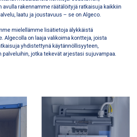
 avulla rakennamme räätälöityjä ratkaisuja kaikkiin
 palvelu, laatu ja joustavuus – se on Algeco.
omme mielellämme lisätietoja älykkäistä
Algecolla on laaja valikoima kontteja, joista
tkaisuja yhdistettynä käytännöllisyyteen,
in palveluihin, jotka tekevät arjestasi sujuvampaa.