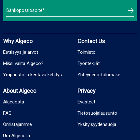
Why Algeco
Contact Us
Eettisyys ja arvot
Toimisto
Miksi valita Algeco?
Työntekijät
Ympäristö ja kestävä kehitys
Yhteydenottolomake
About Algeco
Privacy
Algecosta
Evästeet
FAQ
Tietosuojalausunto
Omistajamme
Yksityisyydensuoja
Ura Algecolla