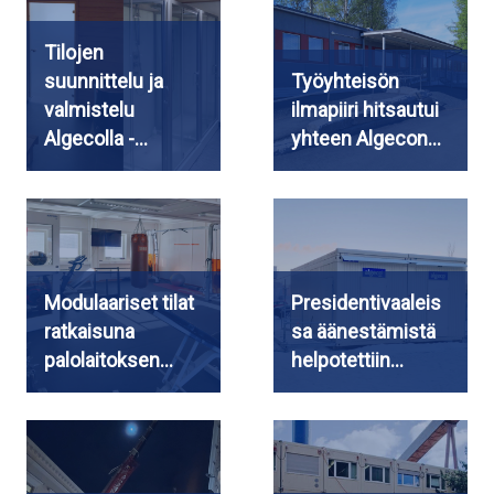
Tilojen
suunnittelu ja
Työyhteisön
valmistelu
ilmapiiri hitsautui
Algecolla -…
yhteen Algecon…
Modulaariset tilat
Presidentivaaleis
ratkaisuna
sa äänestämistä
palolaitoksen…
helpotettiin…