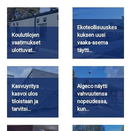
Ekoteollisuuskes
Koulutilojen
kuksen uusi
vaatimukset
vaaka-asema
ulottuvat…
täytti…
Kasvuyritys
Algeco näytti
kasvoi ulos
vahvuutensa
tiloistaan ja
nopeudessa,
tarvitsi…
kun…