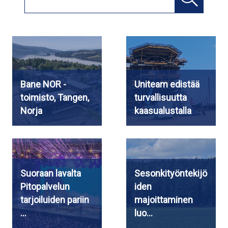
Bane NOR -
Uniteam edistää
toimisto, Tangen,
turvallisuutta
Norja
kaasualustalla
Suoraan lavalta
Sesonkityöntekijö
Pitopalvelun
iden
tarjoiluiden pariin
majoittaminen
…
luo…