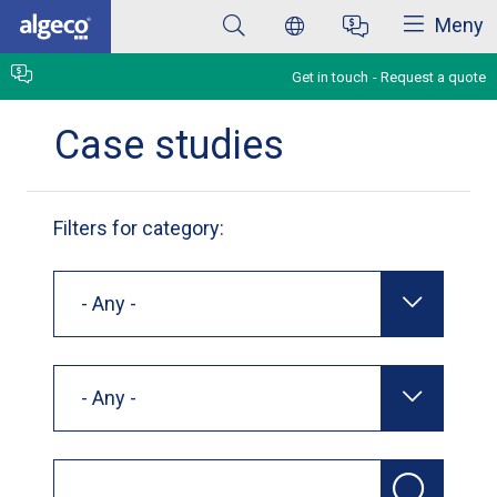
Close
Skip
Meny
to
main
content
Get in touch
Request a quote
Case studies
Filters for category:
- Any -
- Any -