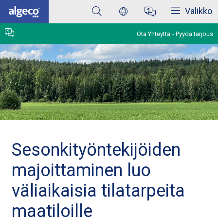
Sulkea
Skip
Valikko
to
main
content
Ota Yhteyttä
Pyydä tarjous
Sesonkityöntekijöiden
majoittaminen luo
väliaikaisia tilatarpeita
maatiloille