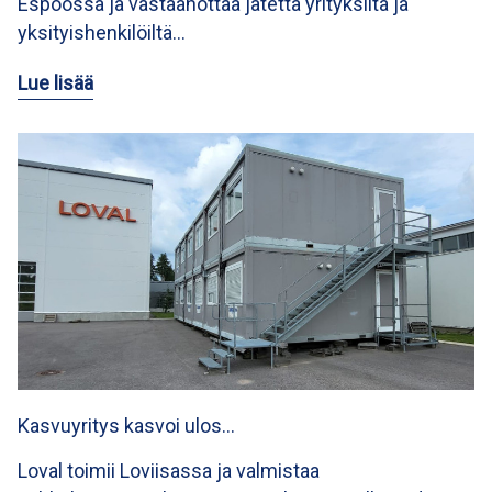
Espoossa ja vastaanottaa jätettä yrityksiltä ja
yksityishenkilöiltä…
Lue lisää
Kasvuyritys kasvoi ulos…
Loval toimii Loviisassa ja valmistaa