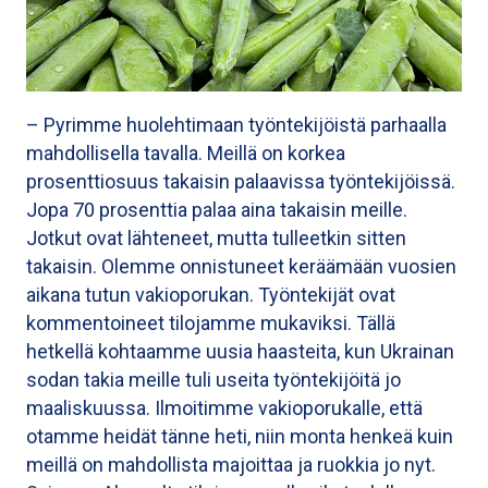
– Pyrimme huolehtimaan työntekijöistä parhaalla
mahdollisella tavalla. Meillä on korkea
prosenttiosuus takaisin palaavissa työntekijöissä.
Jopa 70 prosenttia palaa aina takaisin meille.
Jotkut ovat lähteneet, mutta tulleetkin sitten
takaisin. Olemme onnistuneet keräämään vuosien
aikana tutun vakioporukan. Työntekijät ovat
kommentoineet tilojamme mukaviksi. Tällä
hetkellä kohtaamme uusia haasteita, kun Ukrainan
sodan takia meille tuli useita työntekijöitä jo
maaliskuussa. Ilmoitimme vakioporukalle, että
otamme heidät tänne heti, niin monta henkeä kuin
meillä on mahdollista majoittaa ja ruokkia jo nyt.