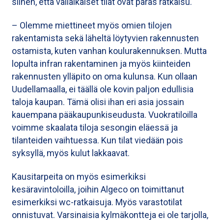
siihen, että väliaikaiset tilat ovat paras ratkaisu.
– Olemme miettineet myös omien tilojen
rakentamista sekä läheltä löytyvien rakennusten
ostamista, kuten vanhan koulurakennuksen. Mutta
lopulta infran rakentaminen ja myös kiinteiden
rakennusten ylläpito on oma kulunsa. Kun ollaan
Uudellamaalla, ei täällä ole kovin paljon edullisia
taloja kaupan. Tämä olisi ihan eri asia jossain
kauempana pääkaupunkiseudusta. Vuokratiloilla
voimme skaalata tiloja sesongin eläessä ja
tilanteiden vaihtuessa. Kun tilat viedään pois
syksyllä, myös kulut lakkaavat.
Kausitarpeita on myös esimerkiksi
kesäravintoloilla, joihin Algeco on toimittanut
esimerkiksi wc-ratkaisuja. Myös varastotilat
onnistuvat. Varsinaisia kylmäkontteja ei ole tarjolla,