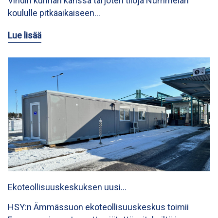
Vihdin kunnan kanssa tarjoten tiloja Nummelan
koululle pitkäaikaiseen…
Lue lisää
Ekoteollisuuskeskuksen uusi…
HSY:n Ämmässuon ekoteollisuuskeskus toimii