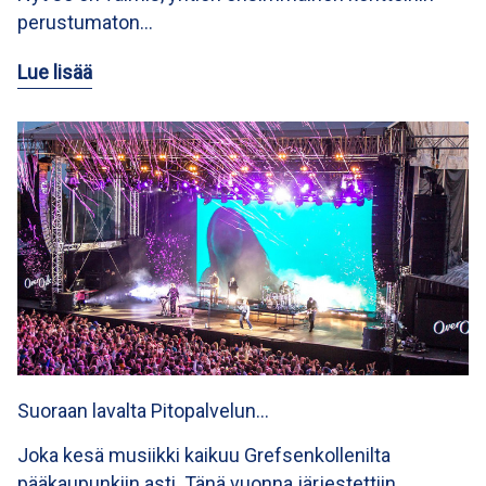
perustumaton…
Lue lisää
Suoraan lavalta Pitopalvelun…
Joka kesä musiikki kaikuu Grefsenkollenilta
pääkaupunkiin asti. Tänä vuonna järjestettiin