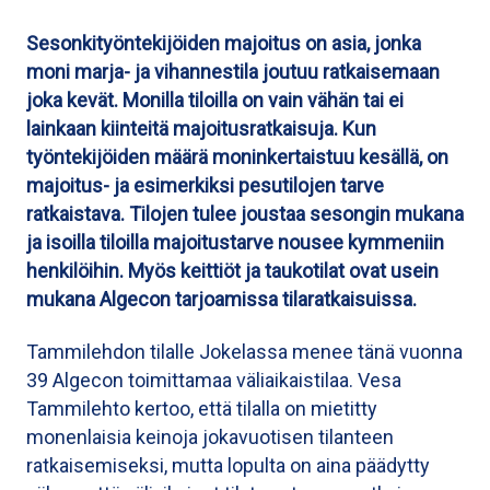
Sesonkityöntekijöiden majoitus on asia, jonka
moni marja- ja vihannestila joutuu ratkaisemaan
joka kevät. Monilla tiloilla on vain vähän tai ei
lainkaan kiinteitä majoitusratkaisuja. Kun
työntekijöiden määrä moninkertaistuu kesällä, on
majoitus- ja esimerkiksi pesutilojen tarve
ratkaistava. Tilojen tulee joustaa sesongin mukana
ja isoilla tiloilla majoitustarve nousee kymmeniin
henkilöihin. Myös keittiöt ja taukotilat ovat usein
mukana Algecon tarjoamissa tilaratkaisuissa.
Tammilehdon tilalle Jokelassa menee tänä vuonna
39 Algecon toimittamaa väliaikaistilaa. Vesa
Tammilehto kertoo, että tilalla on mietitty
monenlaisia keinoja jokavuotisen tilanteen
ratkaisemiseksi, mutta lopulta on aina päädytty