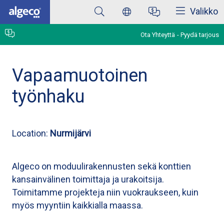
Sulkea
Skip
Valikko
to
main
content
Ota Yhteyttä
Pyydä tarjous
Vapaamuotoinen
työnhaku
Location:
Nurmijärvi
Algeco on moduulirakennusten sekä konttien
kansainvälinen toimittaja ja urakoitsija.
Toimitamme projekteja niin vuokraukseen, kuin
myös myyntiin kaikkialla maassa.