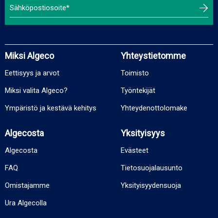
Miksi Algeco
Yhteystietomme
Eettisyys ja arvot
Toimisto
Miksi valita Algeco?
Työntekijät
Ympäristö ja kestävä kehitys
Yhteydenottolomake
Algecosta
Yksityisyys
Algecosta
Evästeet
FAQ
Tietosuojalausunto
Omistajamme
Yksityisyydensuoja
Ura Algecolla