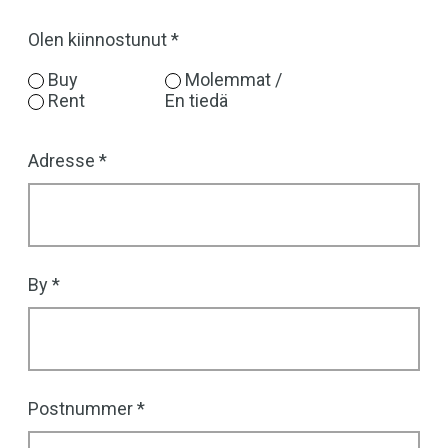
Olen kiinnostunut
Buy
Molemmat /
Rent
En tiedä
Address
Adresse
full
By
Postnummer