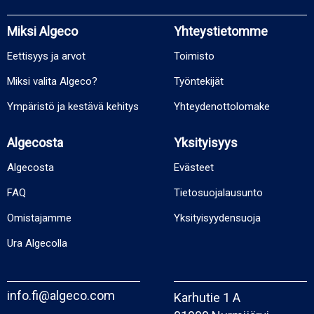
Miksi Algeco
Yhteystietomme
Eettisyys ja arvot
Toimisto
Miksi valita Algeco?
Työntekijät
Ympäristö ja kestävä kehitys
Yhteydenottolomake
Algecosta
Yksityisyys
Algecosta
Evästeet
FAQ
Tietosuojalausunto
Omistajamme
Yksityisyydensuoja
Ura Algecolla
info.fi@algeco.com
Karhutie 1 A