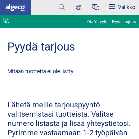
Sulkea
Skip
Valikko
to
main
content
Ota Yhteyttä
Pyydä tarjous
Pyydä tarjous
Mitään tuotteita ei ole listty
Lähetä meille tarjouspyyntö
valitsemistasi tuotteista. Valitse
numero listasta ja lisää yhteystietosi.
Pyrimme vastaamaan 1-2 työpäivän