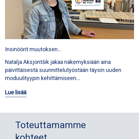
Insinöörit muutoksen…
Natalja Aksjontšik jakaa näkemyksiään aina
päivittäisestä suunnittelutyöstään täysin uuden
moduulityypin kehittämiseen…
Lue lisää
Toteuttamamme
kohteet