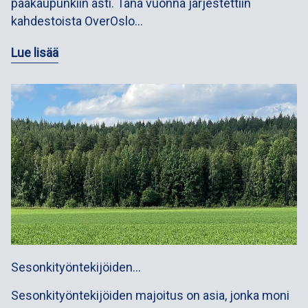
pääkaupunkiin asti. Tänä vuonna järjestettiin
kahdestoista OverOslo…
Lue lisää
Sesonkityöntekijöiden…
Sesonkityöntekijöiden majoitus on asia, jonka moni