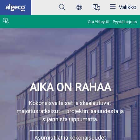
Sulkea
Skip
Valikko
to
main
content
Ota Yhteyttä
Pyydä tarjous
AIKA ON RAHAA
Kokonaisvaltaiset ja skaalautuvat
majoitusratkaisut – projektin laajuudesta ja
sijainnista riippumatta.
Asumistilat ja kokonaisuudet