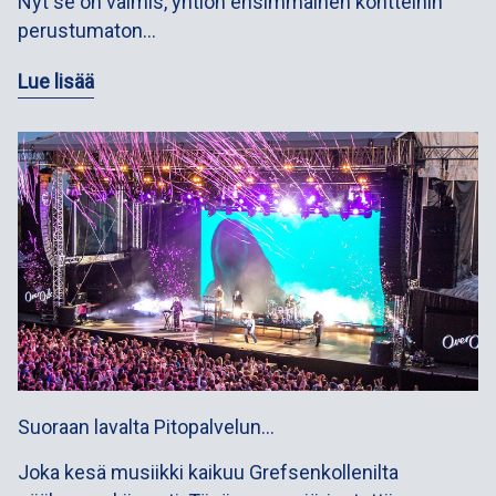
Nyt se on valmis, yhtiön ensimmäinen kontteihin
perustumaton…
Lue lisää
Suoraan lavalta Pitopalvelun…
Joka kesä musiikki kaikuu Grefsenkollenilta