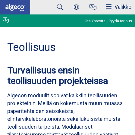
Sulkea
Skip
Valikko
to
main
content
Ota Yhteyttä
Pyydä tarjous
Teollisuus
Turvallisuus ensin
teollisuuden projekteissa
Algecon moduulit sopivat kaikkiin teollisuuden
projekteihin. Meillä on kokemusta muun muassa
paperitehtaiden seisokeista,
elintarvikelaboratorioista sekä lukuisista muista
teollisuuden tarpeista. Modulaariset
tilaratkaisumme täyttävät teollisuuden vaativat