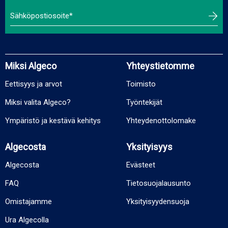
Miksi Algeco
Yhteystietomme
Eettisyys ja arvot
Toimisto
Miksi valita Algeco?
Työntekijät
Ympäristö ja kestävä kehitys
Yhteydenottolomake
Algecosta
Yksityisyys
Algecosta
Evästeet
FAQ
Tietosuojalausunto
Omistajamme
Yksityisyydensuoja
Ura Algecolla