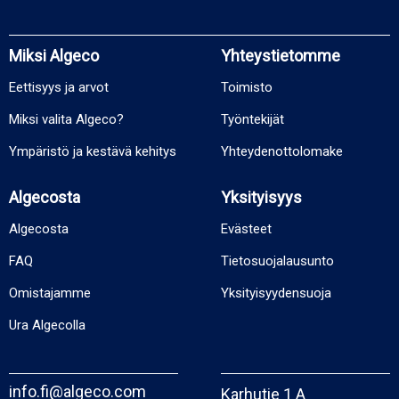
Miksi Algeco
Yhteystietomme
Eettisyys ja arvot
Toimisto
Miksi valita Algeco?
Työntekijät
Ympäristö ja kestävä kehitys
Yhteydenottolomake
Algecosta
Yksityisyys
Algecosta
Evästeet
FAQ
Tietosuojalausunto
Omistajamme
Yksityisyydensuoja
Ura Algecolla
info.fi@algeco.com
Karhutie 1 A