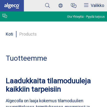
Sulkea
Skip
Valikko
to
main
content
Ota Yhteyttä
Pyydä tarjous
Breadcrumb
Koti
Products
Tuotteemme
Laadukkaita tilamoduuleja
kaikkiin tarpeisiin
Algecolla on laaja kokemus tilamoduulien
suunnittelussa, toimituksessa, myynnissä ja