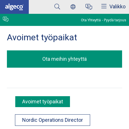
Sulkea
Skip
Valikko
to
main
content
Ota Yhteyttä
Pyydä tarjous
Avoimet työpaikat
Ota meihin yhteyttä
Avoimet työpaikat
Nordic Operations Director