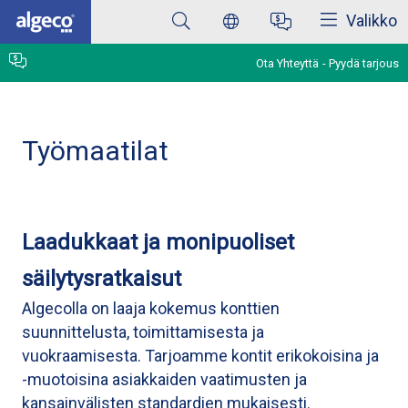
Sulkea
Skip
Valikko
to
main
content
Ota Yhteyttä
Pyydä tarjous
Työmaatilat
Laadukkaat ja monipuoliset
säilytysratkaisut
Algecolla on laaja kokemus konttien
suunnittelusta, toimittamisesta ja
vuokraamisesta. Tarjoamme kontit erikokoisina ja
-muotoisina asiakkaiden vaatimusten ja
kansainvälisten standardien mukaisesti.