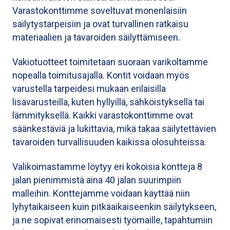
Varastokonttimme soveltuvat monenlaisiin
säilytystarpeisiin ja ovat turvallinen ratkaisu
materiaalien ja tavaroiden säilyttämiseen.
Vakiotuotteet toimitetaan suoraan varikoltamme
nopealla toimitusajalla. Kontit voidaan myös
varustella tarpeidesi mukaan erilaisilla
lisävarusteilla, kuten hyllyillä, sähköistyksellä tai
lämmityksellä. Kaikki varastokonttimme ovat
säänkestäviä ja lukittavia, mikä takaa säilytettävien
tavaroiden turvallisuuden kaikissa olosuhteissa.
Valikoimastamme löytyy eri kokoisia kontteja 8
jalan pienimmistä aina 40 jalan suurimpiin
malleihin. Konttejamme voidaan käyttää niin
lyhytaikaiseen kuin pitkäaikaiseenkin säilytykseen,
ja ne sopivat erinomaisesti työmaille, tapahtumiin