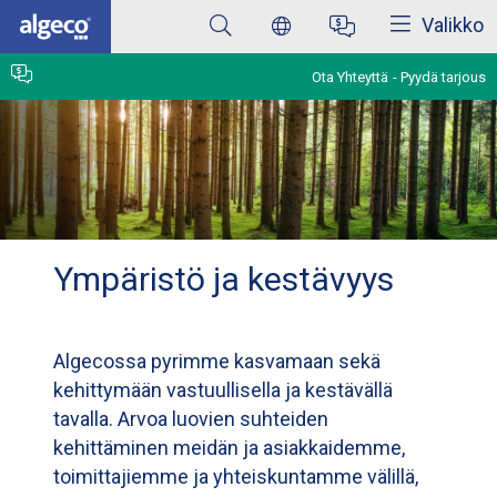
Sulkea
Skip
Valikko
to
main
content
Ota Yhteyttä
Pyydä tarjous
Ympäristö ja kestävyys
Algecossa pyrimme kasvamaan sekä
kehittymään vastuullisella ja kestävällä
tavalla. Arvoa luovien suhteiden
kehittäminen meidän ja asiakkaidemme,
toimittajiemme ja yhteiskuntamme välillä,