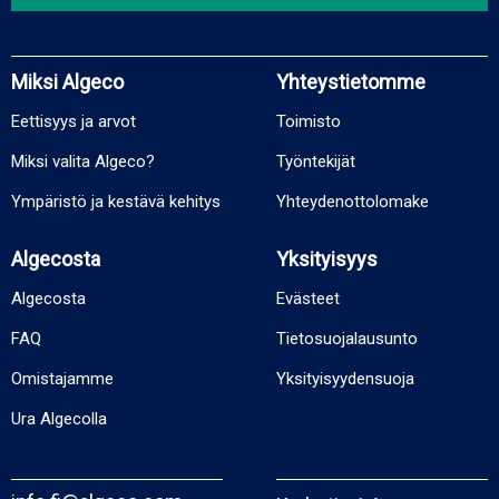
Miksi Algeco
Yhteystietomme
Eettisyys ja arvot
Toimisto
Miksi valita Algeco?
Työntekijät
Ympäristö ja kestävä kehitys
Yhteydenottolomake
Algecosta
Yksityisyys
Algecosta
Evästeet
FAQ
Tietosuojalausunto
Omistajamme
Yksityisyydensuoja
Ura Algecolla