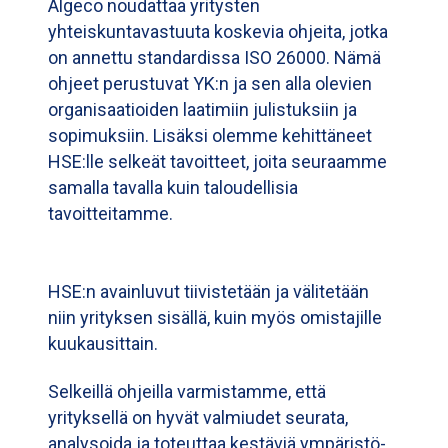
Algeco noudattaa yritysten
yhteiskuntavastuuta koskevia ohjeita, jotka
on annettu standardissa ISO 26000. Nämä
ohjeet perustuvat YK:n ja sen alla olevien
organisaatioiden laatimiin julistuksiin ja
sopimuksiin. Lisäksi olemme kehittäneet
HSE:lle selkeät tavoitteet, joita seuraamme
samalla tavalla kuin taloudellisia
tavoitteitamme.
HSE:n avainluvut tiivistetään ja välitetään
niin yrityksen sisällä, kuin myös omistajille
kuukausittain.
Selkeillä ohjeilla varmistamme, että
yrityksellä on hyvät valmiudet seurata,
analysoida ja toteuttaa kestäviä ympäristö-,