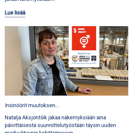
Lue lisää
Insinöörit muutoksen…
Natalja Aksjontšik jakaa näkemyksiään aina
päivittäisestä suunnittelutyöstään täysin uuden
moduulityypin kehittämiseen…