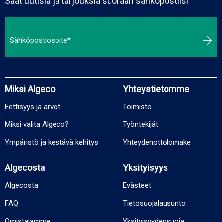
Saat uutisia ja tarjouksia suoraan sähköpostiisi
Miksi Algeco
Yhteystietomme
Eettisyys ja arvot
Toimisto
Miksi valita Algeco?
Työntekijät
Ympäristö ja kestävä kehitys
Yhteydenottolomake
Algecosta
Yksityisyys
Algecosta
Evästeet
FAQ
Tietosuojalausunto
Omistajamme
Yksityisyydensuoja