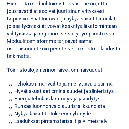
Hienointa moduulitoimistoissamme on, että
joustavat tilat sopivat juuri sinun yrityksesi
tarpeisiin. Saat toimivat ja nykyaikaiset toimitilat,
joissa työntekijät voivat keskittyä liiketoimintaan
viihtyisissä ja ergonomisissa työympäristöissä.
Moduulitoimistomme tarjoavat samat
ominaisuudet kuin perinteiset toimistot - laadusta
tinkimättä.
Toimistotilojen erinomaiset ominaisuudet:
Tehokas ilmanvaihto ja miellyttävä sisäilma
Hyvät akustiset ominaisuudet ja äänieristys
Energiatehokas lämmitys ja jäähdytys
Runsas luonnonvalo suurista ikkunoista
Nykyaikaiset tietoliikenneyhteydet
Laadukkaat pintamateriaalit ja viimeistely