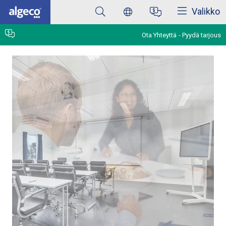
Sulkea
Skip
Valikko
to
main
content
Ota Yhteyttä
Pyydä tarjous