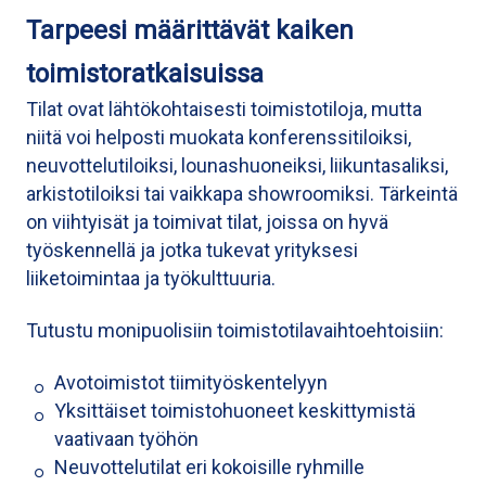
Tarpeesi määrittävät kaiken
toimistoratkaisuissa
Tilat ovat lähtökohtaisesti toimistotiloja, mutta
niitä voi helposti muokata konferenssitiloiksi,
neuvottelutiloiksi, lounashuoneiksi, liikuntasaliksi,
arkistotiloiksi tai vaikkapa showroomiksi. Tärkeintä
on viihtyisät ja toimivat tilat, joissa on hyvä
työskennellä ja jotka tukevat yrityksesi
liiketoimintaa ja työkulttuuria.
Tutustu monipuolisiin toimistotilavaihtoehtoisiin:
Avotoimistot tiimityöskentelyyn
Yksittäiset toimistohuoneet keskittymistä
vaativaan työhön
Neuvottelutilat eri kokoisille ryhmille