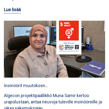
Lue lisää
Insinöörit muutoksen…
Algecon projektipäällikkö Muna Samir kertoo
urapolustaan, antaa neuvoja tuleville insinööreille ja
jakaa näkemyksiään…