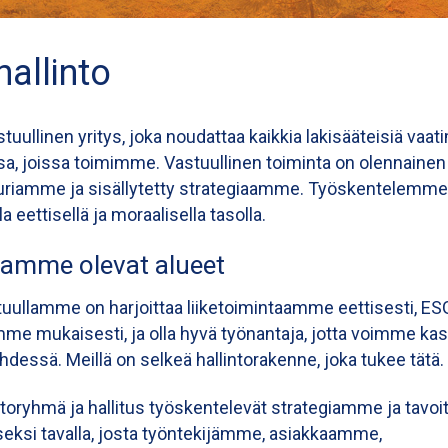
hallinto
uullinen yritys, joka noudattaa kaikkia lakisääteisiä vaat
sa, joissa toimimme. Vastuullinen toiminta on olennainen
uuriamme ja sisällytetty strategiaamme. Työskentelemme
 eettisellä ja moraalisella tasolla.
lamme olevat alueet
uullamme on harjoittaa liiketoimintaamme eettisesti, ES
mme mukaisesti, ja olla hyvä työnantaja, jotta voimme kas
dessä. Meillä on selkeä hallintorakenne, joka tukee tätä.
toryhmä ja hallitus työskentelevät strategiamme ja tav
eksi tavalla, josta työntekijämme, asiakkaamme,