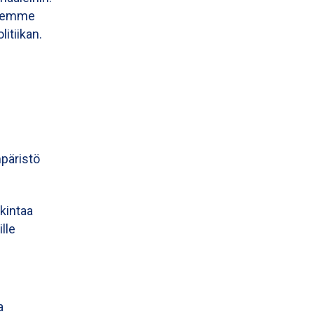
olemme
litiikan.
mpäristö
kintaa
lle
a