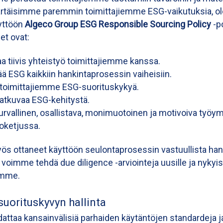
rtäisimme paremmin toimittajiemme ESG-vaikutuksia, 
yttöön
Algeco Group ESG Responsible Sourcing Policy
-po
et ovat:
a tiivis yhteistyö toimittajiemme kanssa.
tää ESG kaikkiin hankintaprosessin vaiheisiin.
 toimittajiemme ESG-suorituskykyä.
jatkuvaa ESG-kehitystä.
turvallinen, osallistava, monimuotoinen ja motivoiva työy
oketjussa.
 ottaneet käyttöön seulontaprosessin vastuullista han
a voimme tehdä due diligence -arviointeja uusille ja nykyisi
lemme.
uorituskyvyn hallinta
attaa kansainvälisiä parhaiden käytäntöjen standardeja j