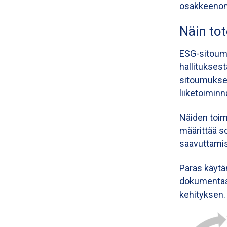
osakkeenomi
Näin t
ESG-sitoumu
hallituksest
sitoumukset
liiketoiminn
Näiden toim
määrittää s
saavuttamis
Paras käytä
dokumentaa
kehityksen.