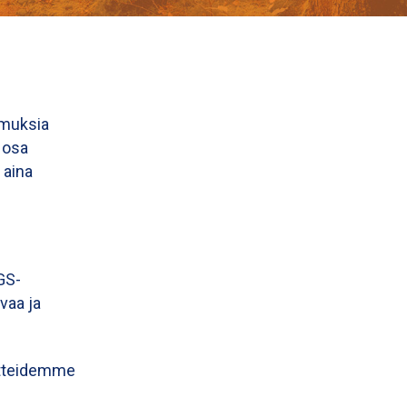
imuksia
 osa
 aina
GS-
vaa ja
oitteidemme