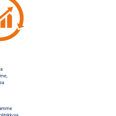
ja
mme,
sa
ntamme
itiikkoja,