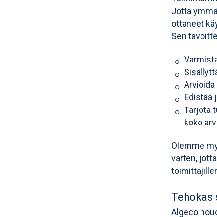
Jotta ymmä
ottaneet kä
Sen tavoitte
Varmista
Sisällyt
Arvioida
Edistää 
Tarjota 
koko arv
Olemme myös
varten, jott
toimittajil
Tehokas s
Algeco noud