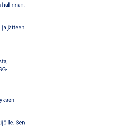
 hallinnan.
ja jätteen
ta,
ESG-
tyksen
jöille. Sen