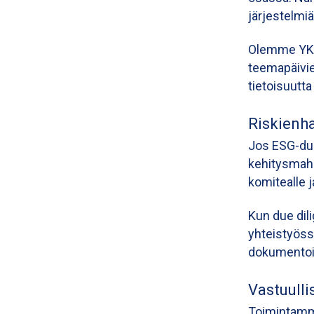
järjestelmi
Olemme YK:n
teemapäivi
tietoisuutt
Riskienha
Jos ESG-due
kehitysmahd
komitealle j
Kun due dil
yhteistyöss
dokumentoi
Vastuulli
Toimintamme