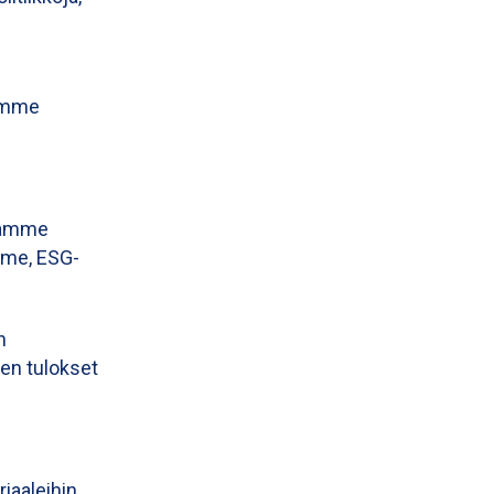
semme
stamme
mme, ESG-
n
en tulokset
iaaleihin.