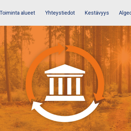
Toiminta alueet
Yhteystiedot
Kestävyys
Alge