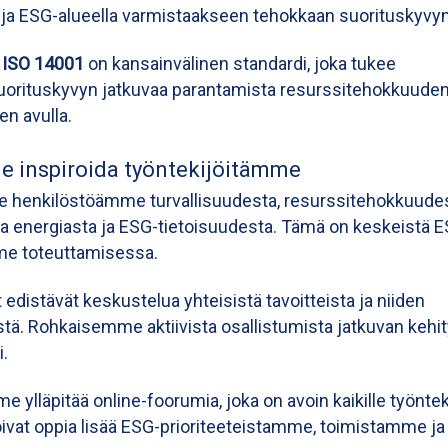
teja ESG-alueella varmistaakseen tehokkaan suorituskyvyn
i
ISO 14001
on kansainvälinen standardi, joka tukee
orituskyvyn jatkuvaa parantamista resurssitehokkuuden 
n avulla.
 inspiroida työntekijöitämme
 henkilöstöämme turvallisuudesta, resurssitehokkuudes
a energiasta ja ESG-tietoisuudesta. Tämä on keskeistä 
me toteuttamisessa.
edistävät keskustelua yhteisistä tavoitteista ja niiden
tä. Rohkaisemme aktiivista osallistumista jatkuvan kehi
.
 ylläpitää online-foorumia, joka on avoin kaikille työnteki
oivat oppia lisää ESG-prioriteeteistamme, toimistamme ja