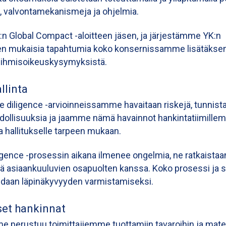
ä, valvontamekanismeja ja ohjelmia.
 Global Compact -aloitteen jäsen, ja järjestämme YK:n
en mukaisia tapahtumia koko konsernissamme lisätäk
a ihmisoikeuskysymyksistä.
llinta
 diligence -arvioinneissamme havaitaan riskejä, tunni
ollisuuksia ja jaamme nämä havainnot hankintatiimille
a hallitukselle tarpeen mukaan.
igence -prosessin aikana ilmenee ongelmia, ne ratkaistaa
ä asiaankuuluvien osapuolten kanssa. Koko prosessi ja s
daan läpinäkyvyyden varmistamiseksi.
set hankinnat
 perustuu toimittajiemme tuottamiin tavaroihin ja mater