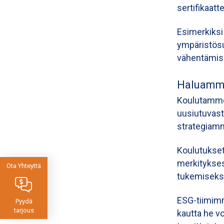
sertifikaat
Esimerkiks
ympäristösu
vähentämise
Haluamme
Koulutamme
uusiutuvast
strategiam
Koulutukset 
merkitykses
Ota Yhteyttä
tukemiseksi
ESG-tiimimme
Pyydä
tarjous
kautta he v