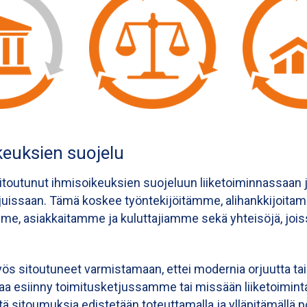
keuksien suojelu
itoutunut ihmisoikeuksien suojeluun liiketoiminnassaan 
juissaan. Tämä koskee työntekijöitämme, alihankkijoita
mme, asiakkaitamme ja kuluttajiamme sekä yhteisöjä, jois
 sitoutuneet varmistamaan, ettei modernia orjuutta tai
a esiinny toimitusketjussamme tai missään liiketoimi
ä sitoumuksia edistetään toteuttamalla ja ylläpitämällä pol