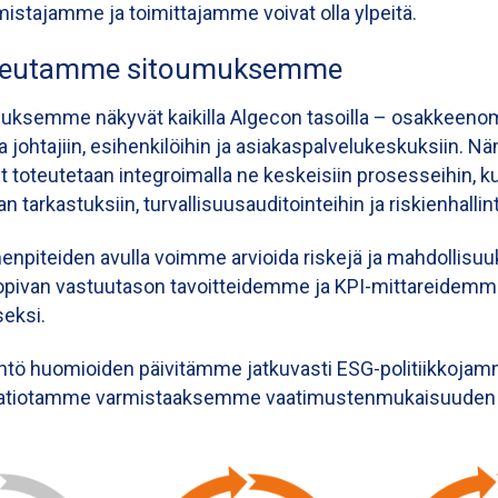
stajamme ja toimittajamme voivat olla ylpeitä.
oteutamme sitoumuksemme
ksemme näkyvät kaikilla Algecon tasoilla – osakkeenomi
a johtajiin, esihenkilöihin ja asiakaspalvelukeskuksiin. N
 toteutetaan integroimalla ne keskeisiin prosesseihin, k
an tarkastuksiin, turvallisuusauditointeihin ja riskienhallin
enpiteiden avulla voimme arvioida riskejä ja mahdollisuu
opivan vastuutason tavoitteidemme ja KPI-mittareidem
eksi.
ntö huomioiden päivitämme jatkuvasti ESG-politiikkojam
tiotamme varmistaaksemme vaatimustenmukaisuuden j