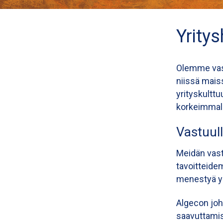
Yritys
Olemme vast
niissä mais
yrityskultt
korkeimmalla
Vastuul
Meidän vast
tavoitteide
menestyä yh
Algecon joh
saavuttamis