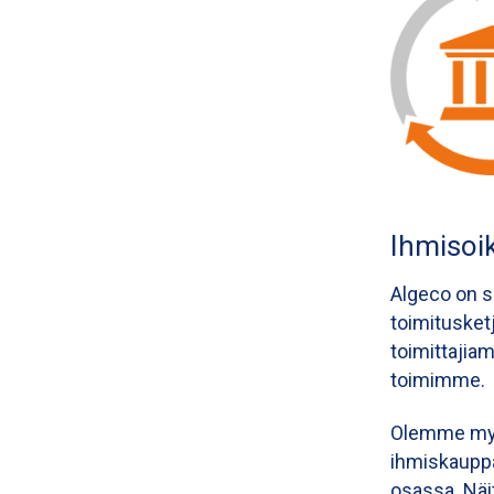
Ihmisoi
Algeco on s
toimitusket
toimittajia
toimimme.
Olemme myös
ihmiskauppa
osassa. Näit