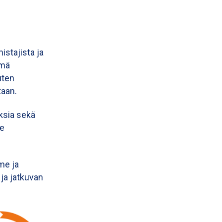
stajista ja
ämä
uten
taan.
ksia sekä
me
me ja
a jatkuvan