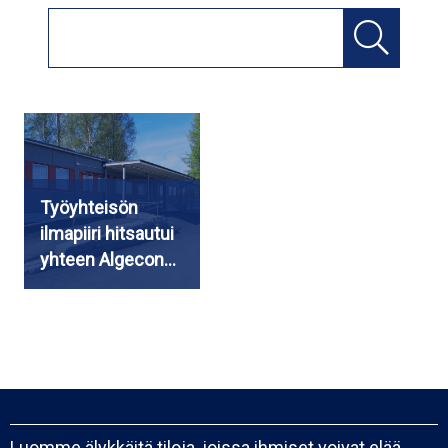
Työyhteisön
ilmapiiri hitsautui
yhteen Algecon…
Luomme älykkäitä tiloja, joissa ihmiset voivat elää,