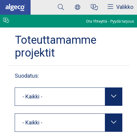
Sulkea
Skip
Valikko
to
main
content
Ota Yhteyttä
Pyydä tarjous
Toteuttamamme
projektit
Suodatus:
- Kaikki -
- Kaikki -