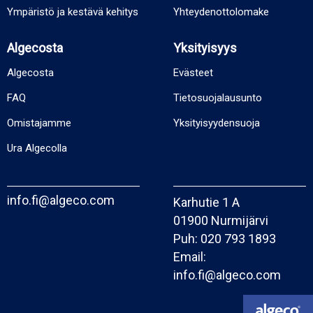
Ympäristö ja kestävä kehitys
Yhteydenottolomake
Algecosta
Yksityisyys
Algecosta
Evästeet
FAQ
Tietosuojalausunto
Omistajamme
Yksityisyydensuoja
Ura Algecolla
info.fi@algeco.com
Karhutie 1 A
01900 Nurmijärvi
Puh:
020 793 1893
Email:
info.fi@algeco.com