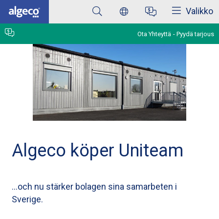
Sulkea
Skip
Valikko
to
main
content
Ota Yhteyttä
Pyydä tarjous
Algeco köper Uniteam
…och nu stärker bolagen sina samarbeten i
Sverige.