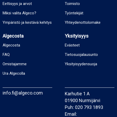
Eettisyys ja arvot
Toimisto
Miksi valita Algeco?
Työntekijät
Ympäristö ja kestävä kehitys
Yhteydenottolomake
Algecosta
Yksityisyys
Algecosta
Evästeet
FAQ
Tietosuojalausunto
Omistajamme
Yksityisyydensuoja
Ura Algecolla
info.fi@algeco.com
Karhutie 1 A
01900 Nurmijärvi
Puh:
020 793 1893
Email: