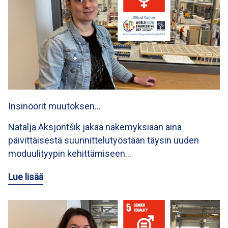
Insinöörit muutoksen…
Natalja Aksjontšik jakaa näkemyksiään aina
päivittäisestä suunnittelutyöstään täysin uuden
moduulityypin kehittämiseen…
Lue lisää