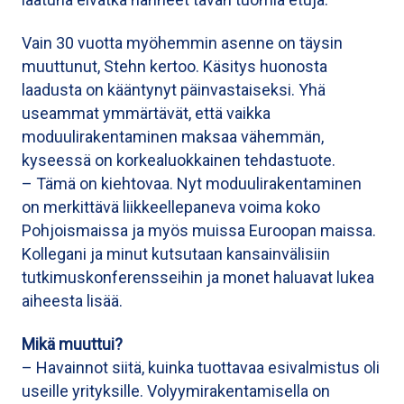
Vain 30 vuotta myöhemmin asenne on täysin
muuttunut, Stehn kertoo. Käsitys huonosta
laadusta on kääntynyt päinvastaiseksi. Yhä
useammat ymmärtävät, että vaikka
moduulirakentaminen maksaa vähemmän,
kyseessä on korkealuokkainen tehdastuote.
– Tämä on kiehtovaa. Nyt moduulirakentaminen
on merkittävä liikkeellepaneva voima koko
Pohjoismaissa ja myös muissa Euroopan maissa.
Kollegani ja minut kutsutaan kansainvälisiin
tutkimuskonferensseihin ja monet haluavat lukea
aiheesta lisää.
Mikä muuttui?
– Havainnot siitä, kuinka tuottavaa esivalmistus oli
useille yrityksille. Volyymirakentamisella on