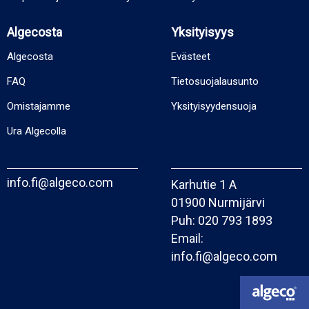
Algecosta
Yksityisyys
Algecosta
Evästeet
FAQ
Tietosuojalausunto
Omistajamme
Yksityisyydensuoja
Ura Algecolla
info.fi@algeco.com
Karhutie 1 A
01900 Nurmijärvi
Puh:
020 793 1893
Email:
info.fi@algeco.com