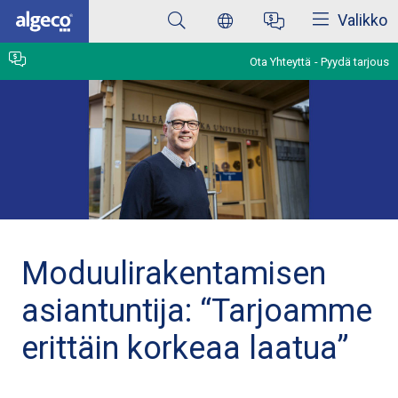
Sulkea
Skip
Valikko
to
main
content
Ota Yhteyttä
Pyydä tarjous
Moduulirakentamisen
asiantuntija: “Tarjoamme
erittäin korkeaa laatua”