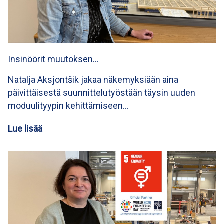
Insinöörit muutoksen…
Natalja Aksjontšik jakaa näkemyksiään aina
päivittäisestä suunnittelutyöstään täysin uuden
moduulityypin kehittämiseen…
Lue lisää