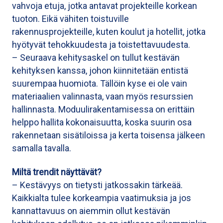
vahvoja etuja, jotka antavat projekteille korkean
tuoton. Eikä vähiten toistuville
rakennusprojekteille, kuten koulut ja hotellit, jotka
hyötyvät tehokkuudesta ja toistettavuudesta.
– Seuraava kehitysaskel on tullut kestävän
kehityksen kanssa, johon kiinnitetään entistä
suurempaa huomiota. Tällöin kyse ei ole vain
materiaalien valinnasta, vaan myös resurssien
hallinnasta. Moduulirakentamisessa on erittäin
helppo hallita kokonaisuutta, koska suurin osa
rakennetaan sisätiloissa ja kerta toisensa jälkeen
samalla tavalla.
Miltä trendit näyttävät?
– Kestävyys on tietysti jatkossakin tärkeää.
Kaikkialta tulee korkeampia vaatimuksia ja jos
kannattavuus on aiemmin ollut kestävän