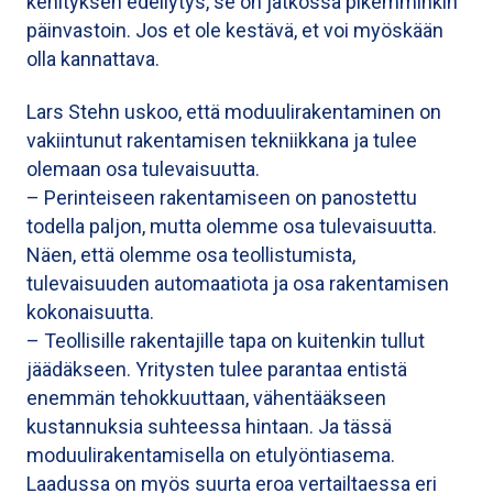
kehityksen edellytys, se on jatkossa pikemminkin
päinvastoin. Jos et ole kestävä, et voi myöskään
olla kannattava.
Lars Stehn uskoo, että moduulirakentaminen on
vakiintunut rakentamisen tekniikkana ja tulee
olemaan osa tulevaisuutta.
– Perinteiseen rakentamiseen on panostettu
todella paljon, mutta olemme osa tulevaisuutta.
Näen, että olemme osa teollistumista,
tulevaisuuden automaatiota ja osa rakentamisen
kokonaisuutta.
– Teollisille rakentajille tapa on kuitenkin tullut
jäädäkseen. Yritysten tulee parantaa entistä
enemmän tehokkuuttaan, vähentääkseen
kustannuksia suhteessa hintaan. Ja tässä
moduulirakentamisella on etulyöntiasema.
Laadussa on myös suurta eroa vertailtaessa eri