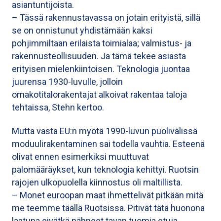
asiantuntijoista.
– Tässä rakennustavassa on jotain erityistä, sillä
se on onnistunut yhdistämään kaksi
pohjimmiltaan erilaista toimialaa; valmistus- ja
rakennusteollisuuden. Ja tämä tekee asiasta
erityisen mielenkiintoisen. Teknologia juontaa
juurensa 1930-luvulle, jolloin
omakotitalorakentajat alkoivat rakentaa taloja
tehtaissa, Stehn kertoo.
Mutta vasta EU:n myötä 1990-luvun puolivälissä
moduulirakentaminen sai todella vauhtia. Esteenä
olivat ennen esimerkiksi muuttuvat
palomääräykset, kun teknologia kehittyi. Ruotsin
rajojen ulkopuolella kiinnostus oli maltillista.
– Monet euroopan maat ihmettelivät pitkään mitä
me teemme täällä Ruotsissa. Pitivät tätä huonona
laatuna eivätkä nähneet tavan tuomia etuja.